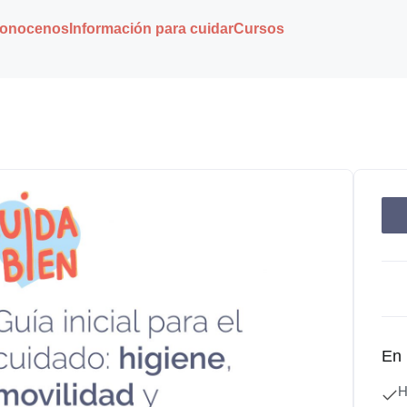
onocenos
Información para cuidar
Cursos
En 
H