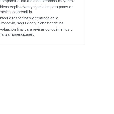
compañar el día a día de personas mayores.
ideos explicativos y ejercicios para poner en
ráctica lo aprendido.
nfoque respetuoso y centrado en la
utonomía, seguridad y bienestar de las
ersonas mayores.
valuación final para revisar conocimientos y
fianzar aprendizajes.